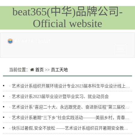
beat365(中华)品牌公司-
Official website
Toggle
navigati
当前位置：
首页
>>
员工天地
·
艺术设计系组织开展环境设计专业2023届本科生毕业设计线上开题答辩
·
艺术设计系2023届毕业设计暨毕业实习、就业动员会
·
艺术设计系“喜迎二十大、永远跟党走、奋进新征程”第三届校园歌手大赛成功举行
·
艺术设计系暑期“三下乡”社会实践活动———美丽乡村，青春助力！（二）
·
快乐过暑假,安全不放松 ——艺术设计系组织召开暑期安全教育主题班会