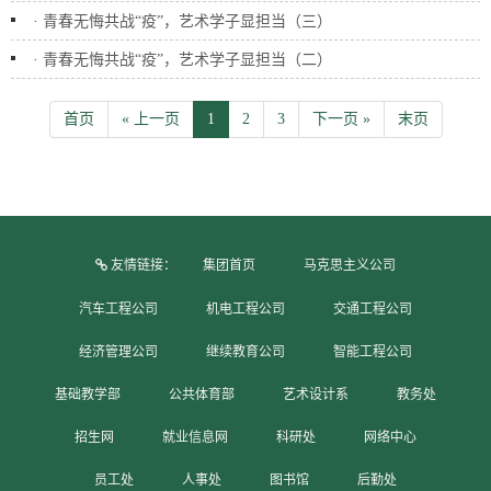
·
青春无悔共战“疫”，艺术学子显担当（三）
·
青春无悔共战“疫”，艺术学子显担当（二）
首页
« 上一页
1
2
3
下一页 »
末页
友情链接：
集团首页
马克思主义公司
汽车工程公司
机电工程公司
交通工程公司
经济管理公司
继续教育公司
智能工程公司
基础教学部
公共体育部
艺术设计系
教务处
招生网
就业信息网
科研处
网络中心
员工处
人事处
图书馆
后勤处