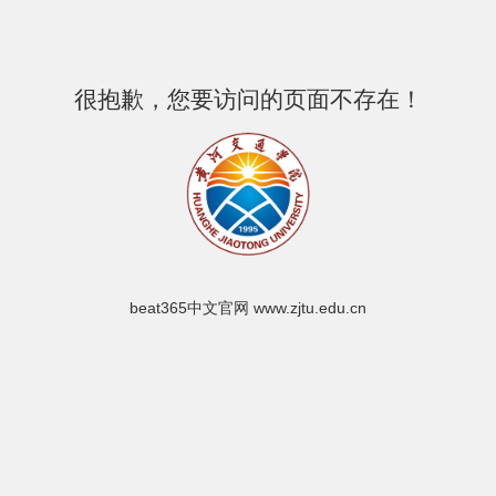
很抱歉，您要访问的页面不存在！
beat365中文官网 www.zjtu.edu.cn