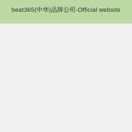
beat365(中华)品牌公司-Official website