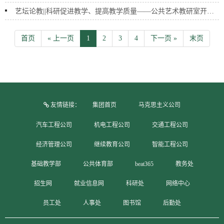
艺坛论教||科研促进教学、提高教学质量——公共艺术教研室开展教研活动
首页
« 上一页
1
2
3
4
下一页 »
末页
友情链接：
集团首页
马克思主义公司
汽车工程公司
机电工程公司
交通工程公司
经济管理公司
继续教育公司
智能工程公司
基础教学部
公共体育部
beat365
教务处
招生网
就业信息网
科研处
网络中心
员工处
人事处
图书馆
后勤处