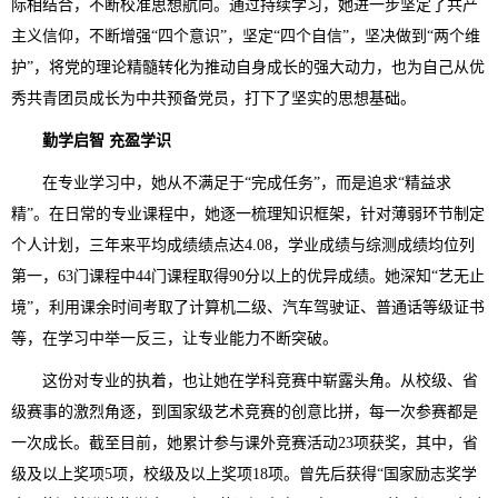
际相结合，不断校准思想航向。通过持续学习，她进一步坚定了共产
主义信仰，不断增强“四个意识”，坚定“四个自信”，坚决做到“两个维
护”，将党的理论精髓转化为推动自身成长的强大动力，也为自己从优
秀共青团员成长为中共预备党员，打下了坚实的思想基础。
勤学启智 充盈学识
在专业学习中，她从不满足于“完成任务”，而是追求“精益求
精”。在日常的专业课程中，她逐一梳理知识框架，针对薄弱环节制定
个人计划，三年来平均成绩绩点达4.08，学业成绩与综测成绩均位列
第一，63门课程中44门课程取得90分以上的优异成绩。她深知“艺无止
境”，利用课余时间考取了计算机二级、汽车驾驶证、普通话等级证书
等，在学习中举一反三，让专业能力不断突破。
这份对专业的执着，也让她在学科竞赛中崭露头角。从校级、省
级赛事的激烈角逐，到国家级艺术竞赛的创意比拼，每一次参赛都是
一次成长。截至目前，她累计参与课外竞赛活动23项获奖，其中，省
级及以上奖项5项，校级及以上奖项18项。曾先后获得“国家励志奖学