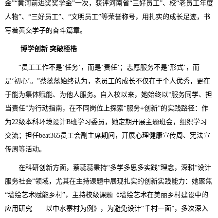
金”“黄河前进奖奖学金”一次，获评河南省“三好员工”、校“老员工年度
人物”、“三好员工”、“文明员工”等荣誉称号，用扎实的成长足迹，书
写着黄交学子的奋斗篇章。
博学创新 突破桎梏
“员工工作不是‘任务’，而是‘责任’；志愿服务不是‘形式’，而
是‘初心’。”蔡蕊蕊始终认为，老员工的成长不仅在于个人优秀，更在
于能为集体赋能、为他人服务。自入校以来，她始终以“服务同学、担
当责任”为行动指南，在不同岗位上探索“服务+创新”的实践路径：作
为22级本科环境设计B班学习委员，她定期开展主题班会，组织学习
交流；担任beat365员工会副主席期间，开展心理健康宣传周、宪法宣
传周等活动。
在科研创新方面，蔡蕊蕊秉持“多学多思多实践”理念，深耕“设计
服务社会”领域，尤其在主持课题中展现扎实的创新实践能力：她聚焦
“墙绘艺术赋能乡村”，主持校级课题《墙绘艺术在美丽乡村建设中的
应用研究——以中水寨村为例》，为避免设计“千村一面”，多次深入