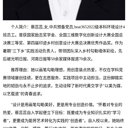
个人简介：蔡蕊蕊,女,中共预备党员,beat3652022级本科环境设计4
班员工。曾获国家励志奖学金、全国三维数字化创新设计大赛全国总
决赛三等奖、第四届印迹乡村创意设计大赛总决赛优秀作品奖。作为
暑期“三下乡”实践活动负责人，带领团队深入乡村勾勒墙体彩绘，先
后被光明日报、河南日报等50余家媒体报道70余次。
推荐理由：她以画笔勾勒理想，用创意装点热爱，不仅在学科竞
赛领域屡创佳绩，更在志愿服务、实践项目中主动担当，这份脚踏实
地的韧劲与永不止步的追求，生动诠释了新时代黄交学子“以美为媒、
以艺载道”的青春追求。
“设计是用画笔勾勒美好，更是用专业创造价值。”怀着对专业的
热爱，蔡蕊蕊自入学起便立下目标：既要成为专业知识扎实的“学习
者”，更要成为能将艺术转化为实践的“创造者”。自入校以来，她始终