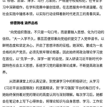
以“修德、启智、博学、笃行”为准则，严格遵守校规校纪，在专业学
习中深耕细作，在学科竞赛中屡创佳绩，在志愿服务中传递温暖，在
社会实践中锤炼本领，以实际行动诠释着新时代老员工的青春风采。
修德铸魂 涵养品格
“向党组织靠拢，不只是一句口号，而是要融入思想、化为行动的
信仰。”大一入学不久，蔡蕊蕊便郑重向党组织提交了入党申请书，以
鲜明态度和坚定决心，开启了思想淬炼的征程。她深知，要成为一名
合格的共产党员，必须先筑牢理论根基，因此始终将政治理论学习放
在首位，以“先学一步、深学一层”的自觉，深入研读习近平新时代中
国特色社会主义思想，系统学习党的最新理论成果，不断提高政治素
养。
从团课课堂上的认真记录，到党课学习中的积极研讨；从学习
《习近平谈治国理政》的逐篇精读，到“学习强国”平台的每日打卡，
她始终保持着对党的理论的高度认同与深刻理解。每次学习后，她都
会在笔记本上写下心得体会，将理论知识与自身思想、学习、工作实