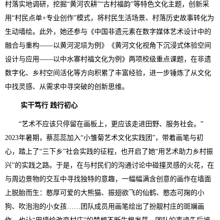
村落实地调研，挖掘“黄河农耕”“古村福韵”等特色文化主题，创新采
用“村民点单+专业创作”模式，将村民生活场景、村落历史故事转化为
生动墙绘。此外，她还参与《中国非遗元素在数字媒体艺术设计中的
融合与重构——以黄河泥埙为例》《黄河文化视角下沉浸式体验空间
设计与应用——以中水寨村福文化为例》两项校级重点课题，在非遗
数字化、乡村空间活化等方向积累了丰富经验，进一步锤炼了从文化
中找灵感、从需求中寻突破的创新思维。
实干笃行 践行初心
“艺术不应该只停留在画板上，更应该走进田野、服务社会。”
2023年暑期，蔡蕊蕊加入“小雏菊艺术文化实践团”，带着画笔与初
心，踏上了“三下乡”社会实践的征程，也开启了她“用艺术助力乡村振
兴”的实践之路。于是，在与村民们的沟通讨论中碰撞灵感的火花，在
与周边景物的交互中寻找独特的意趣，一幅幅满含创意的画作在墙面
上脱胎而生：憨厚可爱的大熊猫、振翅欲飞的仙鹤、憨态可掬的小
狗、吹泡泡的小女孩……团队成员用画笔绘出了扮靓村庄的斑斓画