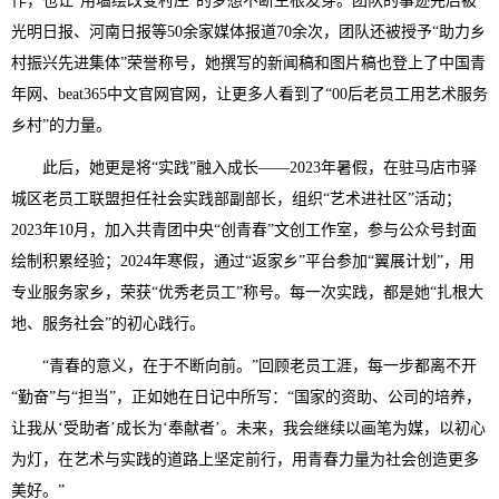
作，也让“用墙绘改变村庄”的梦想不断生根发芽。团队的事迹先后被
光明日报、河南日报等50余家媒体报道70余次，团队还被授予“助力乡
村振兴先进集体”荣誉称号，她撰写的新闻稿和图片稿也登上了中国青
年网、beat365中文官网官网，让更多人看到了“00后老员工用艺术服务
乡村”的力量。
此后，她更是将“实践”融入成长——2023年暑假，在驻马店市驿
城区老员工联盟担任社会实践部副部长，组织“艺术进社区”活动；
2023年10月，加入共青团中央“创青春”文创工作室，参与公众号封面
绘制积累经验；2024年寒假，通过“返家乡”平台参加“翼展计划”，用
专业服务家乡，荣获“优秀老员工”称号。每一次实践，都是她“扎根大
地、服务社会”的初心践行。
“青春的意义，在于不断向前。”回顾老员工涯，每一步都离不开
“勤奋”与“担当”，正如她在日记中所写：“国家的资助、公司的培养，
让我从‘受助者’成长为‘奉献者’。未来，我会继续以画笔为媒，以初心
为灯，在艺术与实践的道路上坚定前行，用青春力量为社会创造更多
美好。”