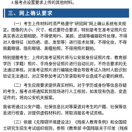
4.报考点设置要求上传的其他材料。
三、网上确认要求
（一）考生上传材料时须严格遵守“研招网”网上确认系统有关规
定。图像的大小、尺寸、格式要符合要求，特别是考生准考证照片应
真实表达近期相貌，不得使用PS、美颜、滤镜等编辑软件处理，不得
对人像特征（如伤疤、痣、发型等）进行技术处理，不得化妆，不得
佩戴眼镜、隐形眼镜、美瞳拍照，不得用照片翻拍。
特别提醒考生：上传的准考证照片将与公安部身份证照片库、教育部
学历（学籍）照片、手持身份证照片进行自动比对，不符合要求的无
法通过审核。对准考证照片进行编辑处理会导致考试入场时人脸识别
验证无法通过，对正常参加考试乃至录取和毕业造成不必要的麻烦。
（二）考生应按要求提供真实材料。对于学历或身份等信息存疑
的考生，报考点将通知其到现场进行人工核验，如发现有伪造、变造
证件的，将向公安机关报案。
我省将通过公安户籍、社保信息比对等渠道对考生的户籍、社保等信
息进行核查，对提供虚假材料的，将取消报名考试资格。
（三）依据《无障碍环境建设法》《残疾人教育条例》和全国硕
士研究生招生考试组织规则，参照《教育部 中国残联关于印发〈残疾