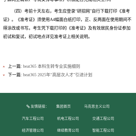
（四）考前十天左右，考生应登录“研招网”自行下载打印《准考
证》。《准考证》须使用A4幅面白纸打印，正、反两面在使用期间不
得涂改或书写。考生凭下载打印的《准考证》及有效居民身份证参加
初试和复试，初试地点详见准考证上相关说明。
上一篇:
beat365 本科生转专业实施细则
下一篇:
beat365 2025年“高层次人才”引进计划
友情链接：
集团首页
马克思主义公司
汽车工程公司
机电工程公司
交通工程公司
经济管理公司
继续教育公司
智能工程公司